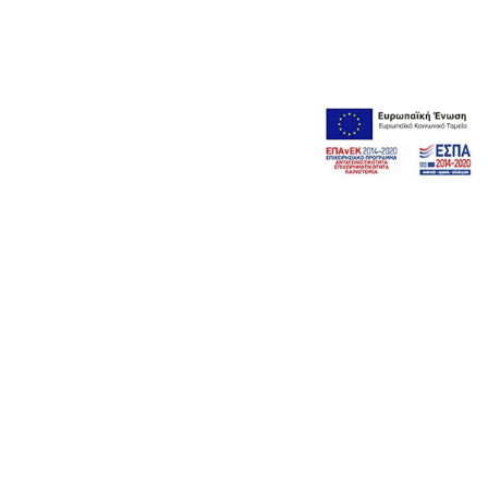
επικοινωνήστε μαζί μας
info@tarpinidis-law.gr