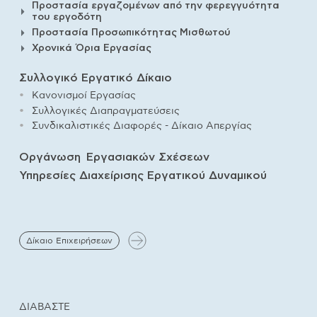
Προστασία εργαζομένων από την φερεγγυότητα
του εργοδότη
Προστασία Προσωπικότητας Μισθωτού
Χρονικά Όρια Εργασίας
Συλλογικ
ό
Εργατικ
ό
Δίκαιο
Κανονισμο
ί
Εργασίας
Συλλογικέ
ς
Διαπραγματεύσεις
Συνδικαλιστικέ
ς
Διαφορέ
ς
-
Δίκαι
ο
Απεργίας
Οργάνωση
Εργασιακών Σχέσεων
Υπηρεσίε
ς
Διαχείριση
ς
Εργατικο
ύ
Δυναμικού
Δίκαιο Επιχειρήσεων
ΔΙΑΒΑΣΤΕ